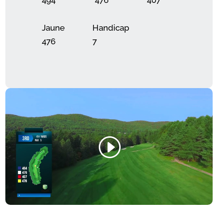
494
476
407
Jaune
Handicap
476
7